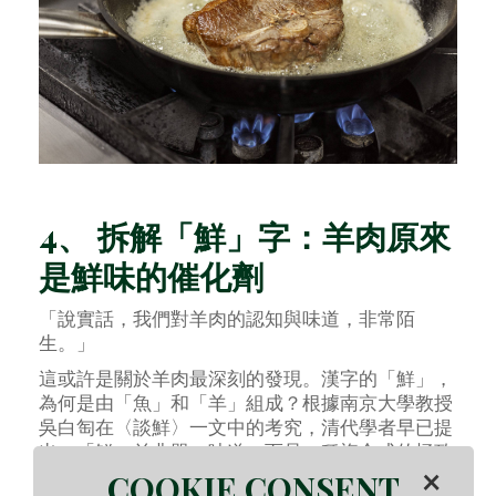
4、 拆解「鮮」字：羊肉原來
是鮮味的催化劑
「說實話，我們對羊肉的認知與味道，非常陌
生。」
這或許是關於羊肉最深刻的發現。漢字的「鮮」，
為何是由「魚」和「羊」組成？根據南京大學教授
吳白匋在〈談鮮〉一文中的考究，清代學者早已提
出，「鮮」並非單一味道，而是一種複合式的極致
×
美味。
COOKIE CONSENT