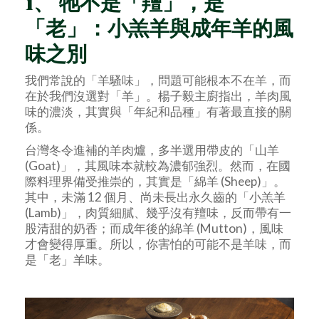
1、 牠不是「羶」，是
「老」：小羔羊與成年羊的風
味之別
我們常說的「羊騷味」，問題可能根本不在羊，而
在於我們沒選對「羊」。楊子毅主廚指出，羊肉風
味的濃淡，其實與「年紀和品種」有著最直接的關
係。
台灣冬令進補的羊肉爐，多半選用帶皮的「山羊
(Goat)」，其風味本就較為濃郁強烈。然而，在國
際料理界備受推崇的，其實是「綿羊 (Sheep)」。
其中，未滿 12 個月、尚未長出永久齒的「小羔羊
(Lamb)」，肉質細膩、幾乎沒有羶味，反而帶有一
股清甜的奶香；而成年後的綿羊 (Mutton)，風味
才會變得厚重。所以，你害怕的可能不是羊味，而
是「老」羊味。