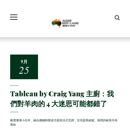
Skip
to
Navigation
Skip
to
Content
9月
25
Tableau by Craig Yang 主廚：我
們對羊肉的 4 大迷思可能都錯了
嚴選澳洲小羔羊，融合總鋪師辦桌功底與法式烹調，呈現甜美細膩、無羶的嶄新羊肉
風味