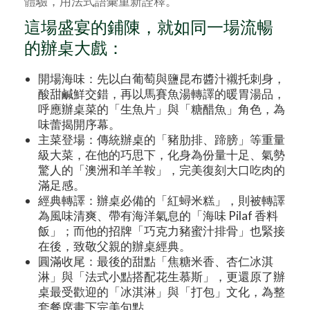
體驗，用法式語彙重新詮釋。
這場盛宴的鋪陳，就如同一場流暢
的辦桌大戲：
開場海味：先以白葡萄與鹽昆布醬汁襯托刺身，
酸甜鹹鮮交錯，再以馬賽魚湯轉譯的暖胃湯品，
呼應辦桌菜的「生魚片」與「糖醋魚」角色，為
味蕾揭開序幕。
主菜登場：傳統辦桌的「豬肋排、蹄膀」等重量
級大菜，在他的巧思下，化身為份量十足、氣勢
驚人的「澳洲和羊羊鞍」，完美復刻大口吃肉的
滿足感。
經典轉譯：辦桌必備的「紅蟳米糕」，則被轉譯
為風味清爽、帶有海洋氣息的「海味 Pilaf 香料
飯」；而他的招牌「巧克力豬蜜汁排骨」也緊接
在後，致敬父親的辦桌經典。
圓滿收尾：最後的甜點「焦糖米香、杏仁冰淇
淋」與「法式小點搭配花生慕斯」，更還原了辦
桌最受歡迎的「冰淇淋」與「打包」文化，為整
套餐席畫下完美句點。