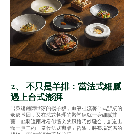
2、 不只是羊排：當法式細膩
遇上台式澎湃
出身總鋪師世家的楊子毅，血液裡流著台式辦桌的
豪邁基因，又在法式料理的殿堂練就一身細膩技
藝。他將這兩種看似衝突的風格巧妙融合，創造出
獨一無二的「當代法式辦桌」哲學，將整場宴席的