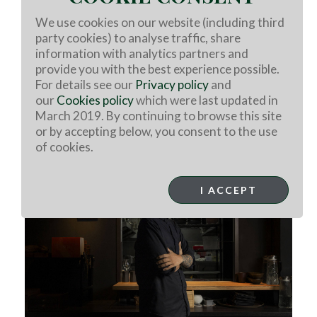
受到這古老智慧的啟發，楊子毅展開了一場大膽實
We use cookies on our website (including third
驗。他將小羔羊肉與昆布、蛤蠣等海鮮食材一同熬
party cookies) to analyse traffic, share
煮，驚訝地發現，羊肉不僅沒有搶味，反而像催化
information with analytics partners and
劑一般，激盪出湯頭更深邃、更有層次的甜味與香
provide you with the best experience possible.
氣。這場探索「未知之鮮」的旅程還在繼續，甚至
For details see our
Privacy policy
and
連台灣原住民的米鹽發酵技法，也被納入了他的廚
our
Cookies policy
which were last updated in
房實驗室。原來，羊肉不只是主角，它還有作為
March 2019. By continuing to browse this site
「鮮味放大器」的未知潛力。
or by accepting below, you consent to the use
of cookies.
I ACCEPT