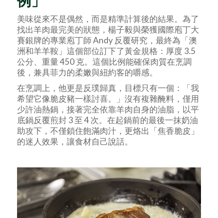
美味從來不是偶然，而是精準計算後的結果。為了
找出羊肉最完美的狀態，楊子毅與榮獲國際庖丁大
賽銀牌的專業庖丁師 Andy 反覆研究，最終為「澳
洲和羊羊鞍」這個部位訂下了黃金規格：厚度 3.5
公分、重量 450 克。這個比例能確保肉質在烹調
後，兼具菲力的柔嫩與紐約客的嚼感。
在烹調上，他更是反璞歸真，目標只有一個：「我
希望它像脆皮豬一樣討喜。」沒有複雜醃料，僅用
少許油熱鍋，接著完全依靠羊肉自身的油脂，以平
底鍋反覆煎封 3 至 4 次。在起鍋前的最後一抹奶油
助攻下，不僅鎖住飽滿肉汁，更烙出「焦香脆皮」
的迷人效果，讓食材自己說話。