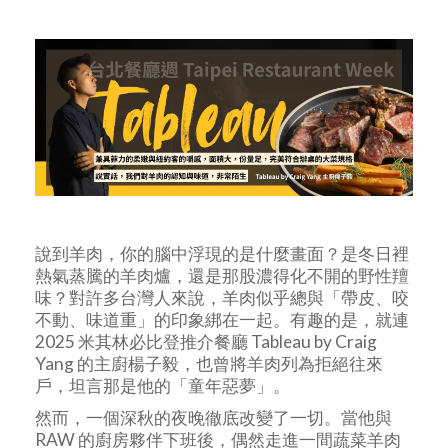
說到羊肉，你的腦中浮現的是什麼畫面？是冬日裡
熱氣蒸騰的羊肉爐，還是那股濃得化不開的野性羶
味？對許多台灣人來說，羊肉似乎總與「帶皮、咬
不動、味道重」的印象綁在一起。有趣的是，就連
2025 米其林必比登推介餐廳 Tableau by Craig
Yang 的主廚楊子毅，也曾將羊肉列為拒絕往來
戶，坦言那是他的「童年惡夢」。
然而，一個深秋的夜晚徹底改變了一切。當他與
RAW 的廚房夥伴下班後，偶然走進一間蔬菜羊肉