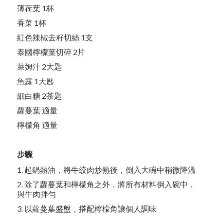
薄荷葉 1杯
香菜 1杯
紅色辣椒去籽切絲 1支
泰國檸檬葉切碎 2片
萊姆汁 2大匙
魚露 1大匙
細白糖 2茶匙
蘿蔓葉 適量
檸檬角 適量
步驟
1. 起鍋熱油，將牛絞肉炒熟後，倒入大碗中稍微降溫
2. 除了蘿蔓葉和檸檬角之外，將所有材料倒入碗中，
與牛肉拌勻
3. 以蘿蔓葉盛盤，搭配檸檬角讓個人調味