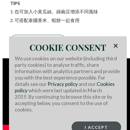
TIPS
1. 也可加入小黃瓜絲、綠豌豆增添不同風味
2. 可搭配泰國香米、蝦餅一起食用
澳洲牛羊肉哪裡買
×
COOKIE CONSENT
We use cookies on our website (including third
party cookies) to analyse traffic, share
information with analytics partners and provide
you with the best experience possible. For
details see our
Privacy policy
and our
Cookies
policy
which were last updated in March
2019. By continuing to browse this site or by
accepting below, you consent to the use of
cookies.
I ACCEPT