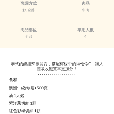
烹調方式
肉品
炒, 全部
牛肉
肉品部位
享用人數
全部
4
泰式的酸甜辣很開胃，搭配檸檬中的維他命C，讓人
體吸收鐵質率更加分！
食材
澳洲牛絞肉(瘦) 500克
油 1大匙
紫洋蔥切絲 1顆
紅色彩椒切絲 1顆