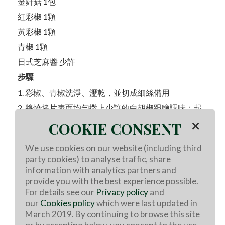
金針菇 1包
紅彩椒 1顆
黃彩椒 1顆
青椒 1顆
日式芝麻醬 少許
步驟
1. 彩椒、青椒洗淨、瀝乾，並切成細絲備用
2. 將燒烤片表面均勻撒上少許的白胡椒跟鹽調味；起
油鍋，大火將牛肉兩面煎至喜愛的程度
×
COOKIE CONSENT
3. 將煎好的牛肉片捲入金針菇、紅黃彩椒絲、青椒
絲，並適當切除肉片下方多出來的蔬菜，較為美觀
We use cookies on our website (including third
4. 淋上少許日式芝麻醬即可
party cookies) to analyse traffic, share
information with analytics partners and
provide you with the best experience possible.
For details see our
Privacy policy
and
澳洲牛羊肉哪裡買
our
Cookies policy
which were last updated in
March 2019. By continuing to browse this site