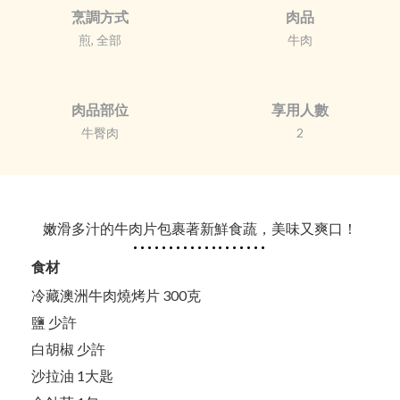
烹調方式
肉品
煎, 全部
牛肉
肉品部位
享用人數
牛臀肉
2
嫩滑多汁的牛肉片包裹著新鮮食蔬，美味又爽口！
食材
冷藏澳洲牛肉燒烤片 300克
鹽 少許
白胡椒 少許
沙拉油 1大匙