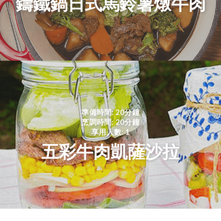
鑄鐵鍋日式馬鈴薯燉牛肉
準備時間: 20分鐘
烹調時間: 20分鐘
享用人數: 1
五彩牛肉凱薩沙拉