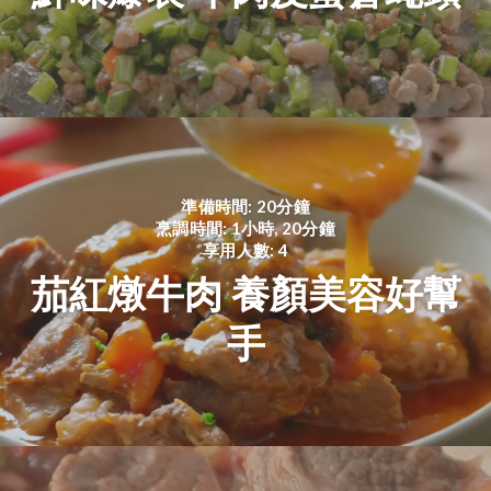
準備時間: 20分鐘
烹調時間: 1小時, 20分鐘
享用人數: 4
茄紅燉牛肉 養顏美容好幫
手