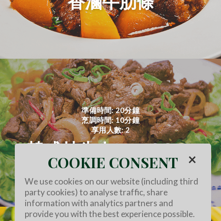
香滷牛肋條
準備時間: 20分鐘
烹調時間: 10分鐘
享用人數: 2
韓式炒牛肉BULGOGI
×
COOKIE CONSENT
We use cookies on our website (including third
party cookies) to analyse traffic, share
information with analytics partners and
provide you with the best experience possible.