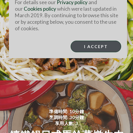
For details see our
Privacy policy
and
our
Cookies policy
which were last updated in
March 2019. By continuing to browse this site
or by accepting below, you consent to the use
準備時間: 10分鐘
of cookies.
烹調時間: 30分鐘
享用人數: 3
白灼牛肉
I ACCEPT
準備時間: 10分鐘
烹調時間: 30分鐘
享用人數: 3