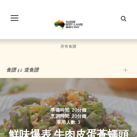
Skip
to
Navigation
Skip
to
Content
所有食譜
食譜
42
道食譜
準備時間: 20分鐘
烹調時間: 20分鐘
享用人數: 3
鮮味爆表 牛肉皮蛋蒼蠅頭